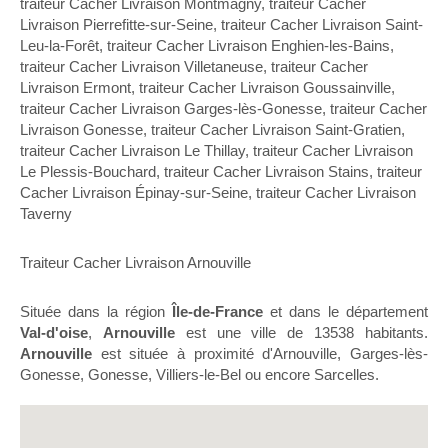
traiteur Cacher Livraison Montmagny
,
traiteur Cacher
Livraison Pierrefitte-sur-Seine
,
traiteur Cacher Livraison Saint-
Leu-la-Forêt
,
traiteur Cacher Livraison Enghien-les-Bains
,
traiteur Cacher Livraison Villetaneuse
,
traiteur Cacher
Livraison Ermont
,
traiteur Cacher Livraison Goussainville
,
traiteur Cacher Livraison Garges-lès-Gonesse
,
traiteur Cacher
Livraison Gonesse
,
traiteur Cacher Livraison Saint-Gratien
,
traiteur Cacher Livraison Le Thillay
,
traiteur Cacher Livraison
Le Plessis-Bouchard
,
traiteur Cacher Livraison Stains
,
traiteur
Cacher Livraison Épinay-sur-Seine
,
traiteur Cacher Livraison
Taverny
Traiteur Cacher Livraison Arnouville
Située dans la région
Île-de-France
et dans le département
Val-d'oise
,
Arnouville
est une ville de 13538 habitants.
Arnouville
est située à proximité d'Arnouville, Garges-lès-
Gonesse, Gonesse, Villiers-le-Bel ou encore Sarcelles.