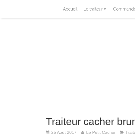
Accueil
Le traiteur
Commander
Traiteur cacher bru
25 Août 2017
Le Petit Cacher
Trait