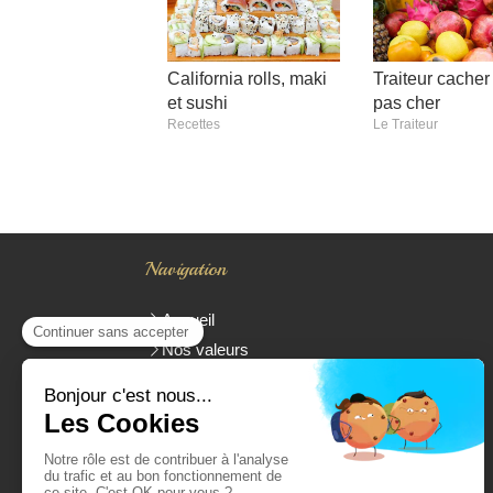
California rolls, maki
Traiteur cacher
et sushi
pas cher
Recettes
Le Traiteur
Navigation
Accueil
Nos valeurs
Traiteur Cacher
Présentation de Yoan Parienti
La carte
Livraison