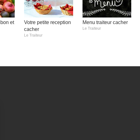
 bon et
Votre petite reception
Menu traiteur cacher
Le Traiteur
cacher
Le Traiteur