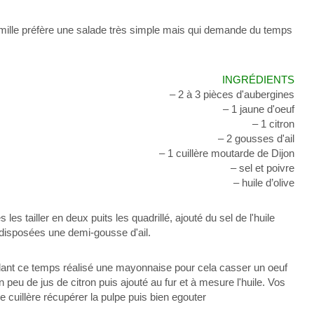
mille
préfère
une
salade
très
simple mais qui demande du temps
INGRÉDIENTS
–
2 à 3 pièces
d'aubergines
– 1 jaune d'oeuf
– 1 citron
–
2 gousses
d'ail
– 1 cuillère moutarde de
Dijon
– sel et poivre
– huile d’olive
es les
tailler
en deux
puits
les
quadrillé
, ajouté du sel de
l'
huile
 disposées
une
demi-gousse d'ail
.
dant ce temps réalisé une
mayonnaise
pour cela casser un oeuf
un
peu
de jus de citron puis ajouté au fur et à mesure l'huile.
Vos
e cuillère récupérer la pulpe puis bien
egouter