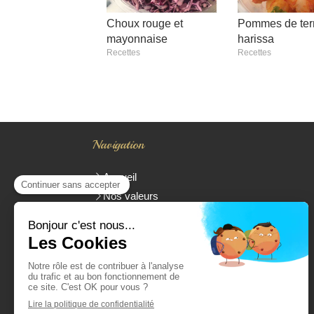
Choux rouge et
Pommes de terr
mayonnaise
harissa
Recettes
Recettes
Navigation
Accueil
Nos valeurs
Traiteur Cacher
Présentation de Yoan Parienti
La carte
Livraison
Evénements
Commander