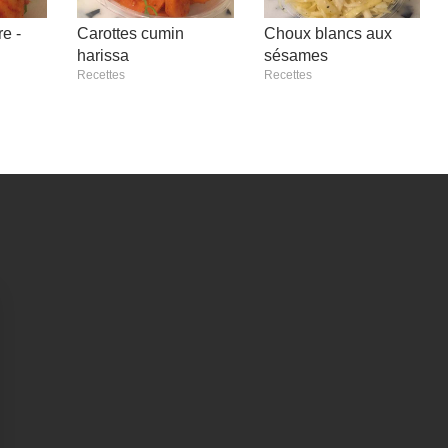
e -
Carottes cumin
Choux blancs aux
harissa
sésames
Recettes
Recettes