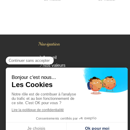
Navigation
Accueil
Nos valeurs
Traiteur Cacher
Présentation de Yoan Parienti
La carte
Livraison
Evénements
Commander
* Toutes les pièces réalisées sont Parvé