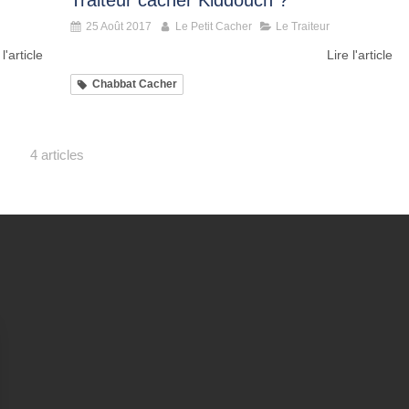
Traiteur cacher Kiddouch ?
25 Août 2017
Le Petit Cacher
Le Traiteur
 l'article
Lire l'article
Chabbat Cacher
4 articles