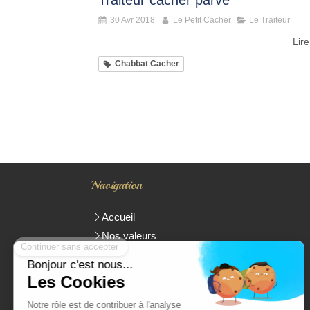
Traiteur cacher parvé
30 Avr 2018
Le Petit Cacher
Le Traiteur
Lire
Chabbat Cacher
Navigation
Accueil
Nos valeurs
Traiteur Cacher
Présentation de Yoan Parienti
La carte