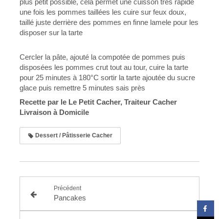
plus petit possible
, cela permet une
cuisson
très
rapide
une fois
les pommes taillées
les
cuire
sur
feux
doux,
taillé juste
derrière des pommes
en finne
lamele
pour les
disposer
sur la tarte
Cercler la pâte, ajouté
la compotée
de pommes puis
disposées
les pommes
crut
tout au
tour
,
cuire
la tarte
pour 25 minutes à 180°C sortir
la tarte ajoutée
du sucre
glace puis remettre 5 minutes
sais
près
Recette par le Le Petit Cacher, Traiteur Cacher
Livraison à Domicile
Dessert / Pâtisserie Cacher
Précédent
Pancakes