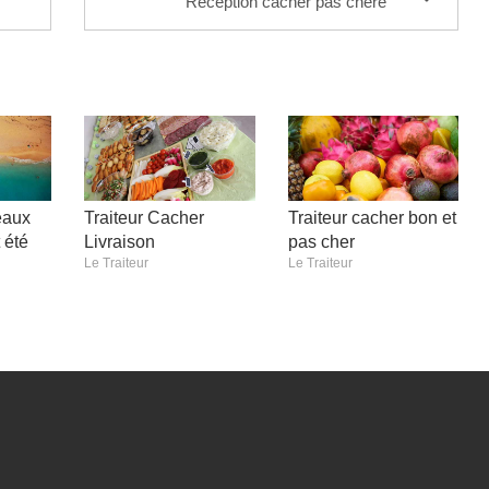
Reception cacher pas chère
eaux
Traiteur Cacher
Traiteur cacher bon et
 été
Livraison
pas cher
Le Traiteur
Le Traiteur