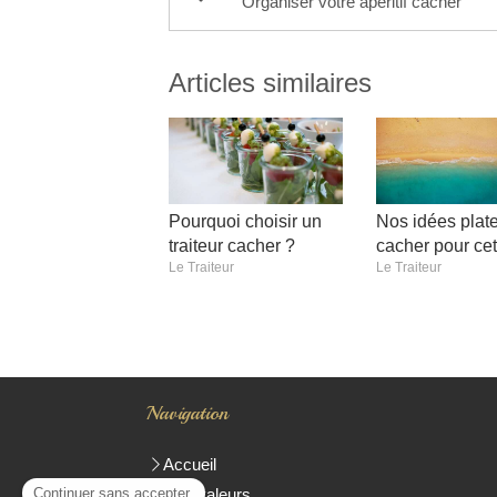
Organiser votre apéritif cacher
Articles similaires
Pourquoi choisir un
Nos idées plat
traiteur cacher ?
cacher pour cet
Le Traiteur
Le Traiteur
Navigation
Accueil
Nos valeurs