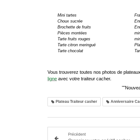
Mini tartes
Fra
Choux sucrée
En
Brochette de fruits
Ent
Pièces montées  
min
Tarte fruits rouges 
min
Tarte citron meringué
Pla
Tarte chocolat
Tar
Vous trouverez toutes nos photos de plateaux
ligne
 avec votre traiteur cacher.
""Nouvea
Plateau Traiteur casher
Anniversaire Ca
Précédent