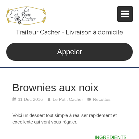
Traiteur Cacher - Livraison à domicile
Appeler
Brownies aux noix
11 Déc 2016
Le Petit Cacher
Recettes
Voici un dessert tout simple à
réaliser
rapidement et
excellente qui
vont
vous
régaler
.
INGRÉDIENTS